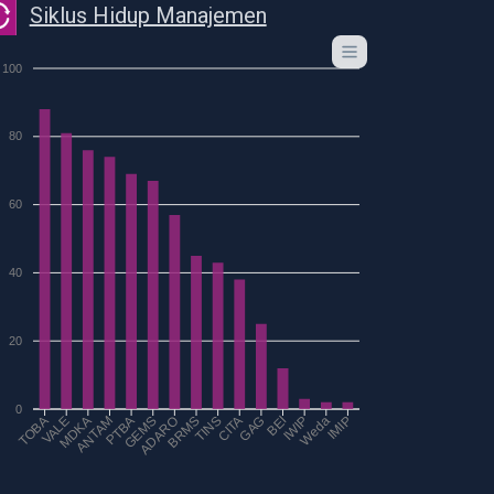
Siklus Hidup Manajemen
100
80
60
40
20
0
VALE
MDKA
ANTAM
PTBA
GEMS
ADARO
BRMS
TINS
CITA
GAG
BEI
IWIP
Weda
IMIP
TOBA